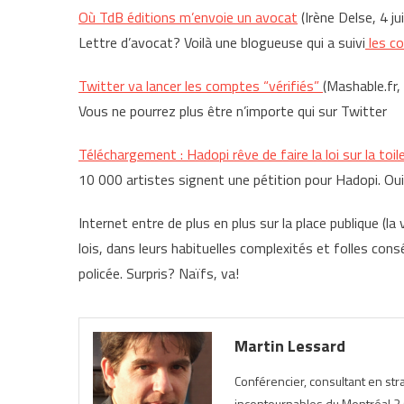
Où TdB éditions m’envoie un avocat
(Irène Delse, 4 ju
Lettre d’avocat? Voilà une blogueuse qui a suivi
les co
Twitter va lancer les comptes “vérifiés”
(Mashable.fr,
Vous ne pourrez plus être n’importe qui sur Twitter
Téléchargement : Hadopi rêve de faire la loi sur la toil
10 000 artistes signent une pétition pour Hadopi. Oui
Internet entre de plus en plus sur la place publique (la v
lois, dans leurs habituelles complexités et folles cons
policée. Surpris? Naïfs, va!
Martin Lessard
Conférencier, consultant en st
incontournables du Montréal 2.0