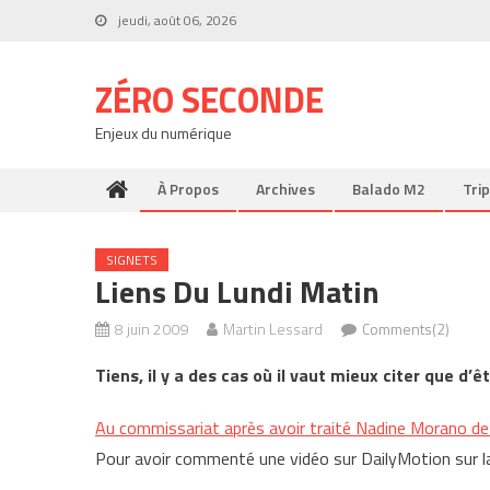
Skip
jeudi, août 06, 2026
to
content
ZÉRO SECONDE
Enjeux du numérique
À Propos
Archives
Balado M2
Trip
SIGNETS
Liens Du Lundi Matin
8 juin 2009
Martin Lessard
Comments(2)
Tiens, il y a des cas où il vaut mieux citer que d’êt
Au commissariat après avoir traité Nadine Morano d
Pour avoir commenté une vidéo sur DailyMotion sur la s