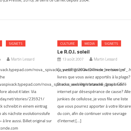
SIGNETS
CULTURE
MEDIA
SIGNETS
Le R.O.I. soleil
4
Martin Lessard
13 août 2007
Martin Lessard
spivack.typepad.com/nova_spivacks_weblog/2004/04/new_version_of_.h
Ça y est? Vous avez fini de lire tous les
the
livres que vous aviez apportés à la plage?
novaspivack.typepad.com/nova_spivacks_weblog/metaweb_graph.GIF
Et vous vous êtes branché dans un café
ore about it later. Via
internet par désespérance de cause? Alle
oday.net/stories/235921/
junkies de cellulose, je vous file une liste
k schreibt in einem eintrag
que vous pourrez apporter à votre librair
als nächste evolutionsstufe
du coin, afin de continuer votre sevrage
 à lire aussi. Billet original sur
d’internet […]
econde.com