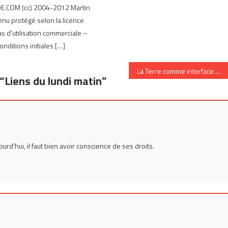
.COM (cc) 2004-2012 Martin
nu protégé selon la licence
as d’utilisation commerciale –
nditions initiales […]
La Terre comme interface de commerce électronique
“
Liens du lundi matin
”
ourd’hui, il faut bien avoir conscience de ses droits.