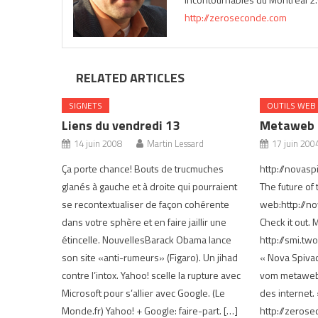
http://zeroseconde.com
RELATED ARTICLES
SIGNETS
OUTILS WEB
Liens du vendredi 13
Metaweb
14 juin 2008
Martin Lessard
17 juin 200
Ça porte chance! Bouts de trucmuches
http://nova
glanés à gauche et à droite qui pourraient
The future of 
se recontextualiser de façon cohérente
web:http://
dans votre sphère et en faire jaillir une
Check it out. M
étincelle. NouvellesBarack Obama lance
http://smi.tw
son site «anti-rumeurs» (Figaro). Un jihad
« Nova Spivac
contre l’intox. Yahoo! scelle la rupture avec
vom metaweb 
Microsoft pour s’allier avec Google. (Le
des internet. »
Monde.fr) Yahoo! + Google: faire-part. […]
http://zeros