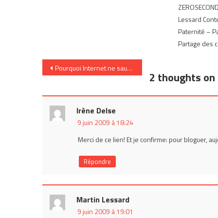
ZEROSECONDE
Lessard Conte
Paternité – P
Partage des co
Navigation
Pourquoi Internet ne sauvera pas Tiananmen de l’Oubli
2 thoughts on 
de
l’article
Irène Delse
9 juin 2009 à 18:24
Merci de ce lien! Et je confirme: pour bloguer, auj
Répondre
Martin Lessard
9 juin 2009 à 19:01