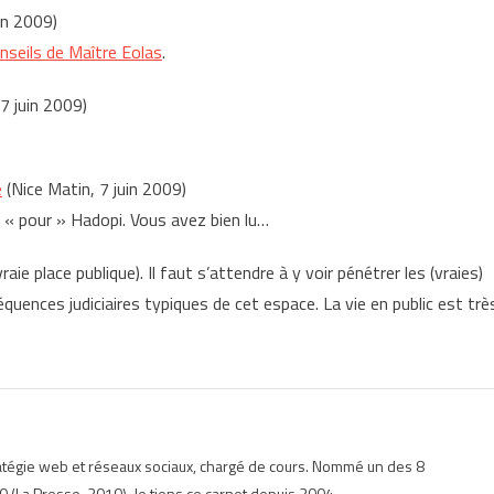
in 2009)
nseils de Maître Eolas
.
 7 juin 2009)
e
(Nice Matin, 7 juin 2009)
 « pour » Hadopi. Vous avez bien lu…
raie place publique). Il faut s’attendre à y voir pénétrer les (vraies)
équences judiciaires typiques de cet espace. La vie en public est trè
ratégie web et réseaux sociaux, chargé de cours. Nommé un des 8
 (La Presse, 2010). Je tiens ce carnet depuis 2004.