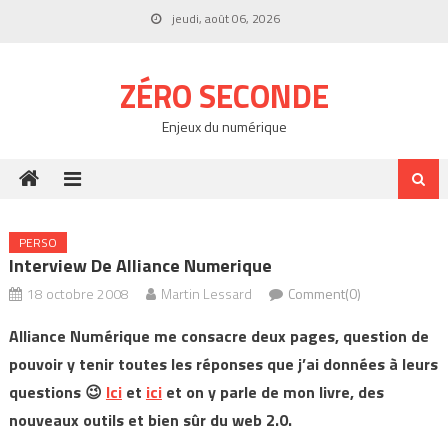
Skip
jeudi, août 06, 2026
to
content
ZÉRO SECONDE
Enjeux du numérique
PERSO
Interview De Alliance Numerique
18 octobre 2008
Martin Lessard
Comment(0)
Alliance Numérique me consacre deux pages, question de
pouvoir y tenir toutes les réponses que j’ai données à leurs
questions 😉
Ici
et
ici
et on y parle de mon livre, des
nouveaux outils et bien sûr du web 2.0.