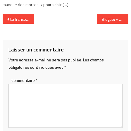
manque des morceaux pour saisir […]
Navigation
La francophonie : le défi numérique
Blogue: « écriture postmoderne »
de
l’article
Laisser un commentaire
Votre adresse e-mail ne sera pas publiée.
Les champs
obligatoires sont indiqués avec
*
Commentaire
*