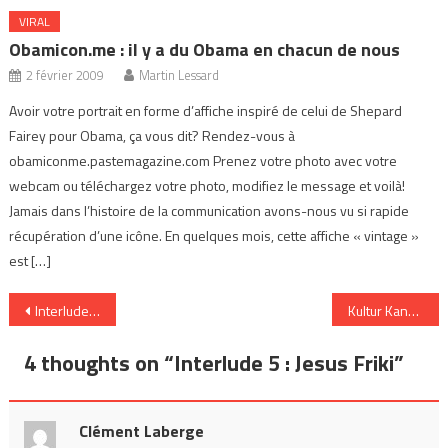
VIRAL
Obamicon.me : il y a du Obama en chacun de nous
2 février 2009
Martin Lessard
Avoir votre portrait en forme d’affiche inspiré de celui de Shepard
Fairey pour Obama, ça vous dit? Rendez-vous à
obamiconme.pastemagazine.com Prenez votre photo avec votre
webcam ou téléchargez votre photo, modifiez le message et voilà!
Jamais dans l’histoire de la communication avons-nous vu si rapide
récupération d’une icône. En quelques mois, cette affiche « vintage »
est […]
Navigation
Interlude 4 : Girly man
Kultur Kanadienne : un interlude dangereux
de
4 thoughts on “
Interlude 5 : Jesus Friki
”
l’article
Clément Laberge