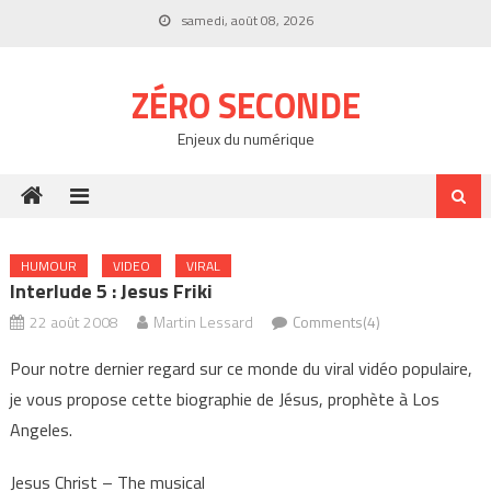
Skip
samedi, août 08, 2026
to
content
ZÉRO SECONDE
Enjeux du numérique
HUMOUR
VIDEO
VIRAL
Interlude 5 : Jesus Friki
22 août 2008
Martin Lessard
Comments(4)
Pour notre dernier regard sur ce monde du viral vidéo populaire,
je vous propose cette biographie de Jésus, prophète à Los
Angeles.
Jesus Christ – The musical