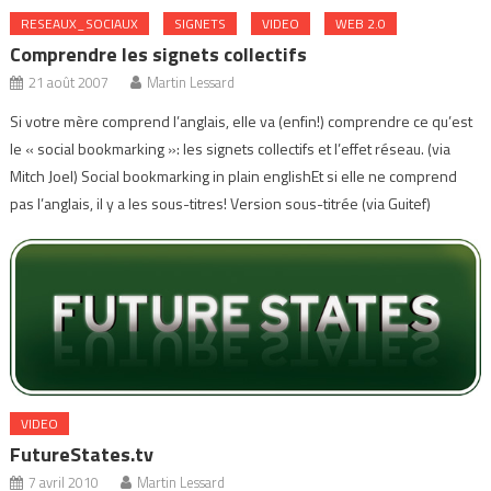
RESEAUX_SOCIAUX
SIGNETS
VIDEO
WEB 2.0
Comprendre les signets collectifs
21 août 2007
Martin Lessard
Si votre mère comprend l’anglais, elle va (enfin!) comprendre ce qu’est
le « social bookmarking »: les signets collectifs et l’effet réseau. (via
Mitch Joel) Social bookmarking in plain englishEt si elle ne comprend
pas l’anglais, il y a les sous-titres! Version sous-titrée (via Guitef)
VIDEO
FutureStates.tv
7 avril 2010
Martin Lessard