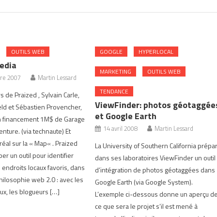
OUTILS WEB
GOOGLE
HYPERLOCAL
edia
MARKETING
OUTILS WEB
re 2007
Martin Lessard
TENDANCE
 de Praized , Sylvain Carle,
ViewFinder: photos géotaggée
ld et Sébastien Provencher,
et Google Earth
n financement 1M$ de Garage
14 avril 2008
Martin Lessard
nture. (via technaute) Et
éal sur la « Map« . Praized
La University of Southern California prépa
r un outil pour identifier
dans ses laboratoires ViewFinder un outil
 endroits locaux favoris, dans
d’intégration de photos géotaggées dans
philosophie web 2.0 : avec les
Google Earth (via Google System).
ux, les blogueurs […]
L’exemple ci-dessous donne un aperçu d
ce que sera le projet s’il est mené à