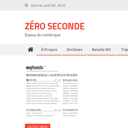
Skip
samedi, août 08, 2026
to
content
ZÉRO SECONDE
Enjeux du numérique
À Propos
Archives
Balado M2
Trip
OUTILS WEB