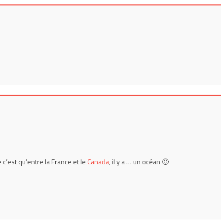
e c’est qu’entre la France et le
Canada
, il y a … un océan 🙂