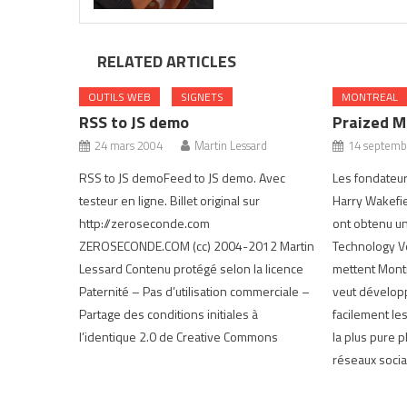
RELATED ARTICLES
OUTILS WEB
SIGNETS
MONTREAL
RSS to JS demo
Praized M
24 mars 2004
Martin Lessard
14 septemb
RSS to JS demoFeed to JS demo. Avec
Les fondateurs
testeur en ligne. Billet original sur
Harry Wakefie
http://zeroseconde.com
ont obtenu u
ZEROSECONDE.COM (cc) 2004-2012 Martin
Technology Ve
Lessard Contenu protégé selon la licence
mettent Montr
Paternité – Pas d’utilisation commerciale –
veut développe
Partage des conditions initiales à
facilement les
l’identique 2.0 de Creative Commons
la plus pure 
réseaux socia