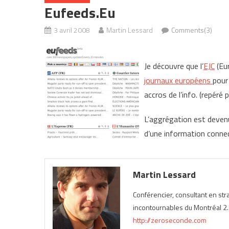
Eufeeds.eu
3 avril 2008
Martin Lessard
Comments(3)
Je découvre que l’
EJC
(Eur
journaux européens
pour
accros de l’info. (repéré 
L’aggrégation est devenu
d’une information conne
Martin Lessard
Conférencier, consultant en st
incontournables du Montréal 2.0
http://zeroseconde.com