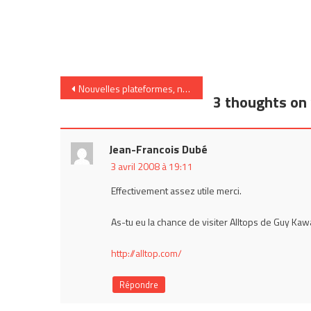
Navigation
Nouvelles plateformes, nouveaux contenus
3 thoughts on 
de
l’article
Jean-Francois Dubé
3 avril 2008 à 19:11
Effectivement assez utile merci.
As-tu eu la chance de visiter Alltops de Guy Kaw
http://alltop.com/
Répondre