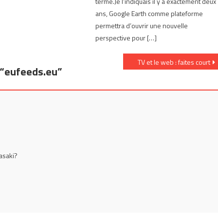
terme.Je l’indiquais il y a exactement deux
ans, Google Earth comme plateforme
permettra d’ouvrir une nouvelle
perspective pour […]
TV et le web : faites court
“
eufeeds.eu
”
asaki?