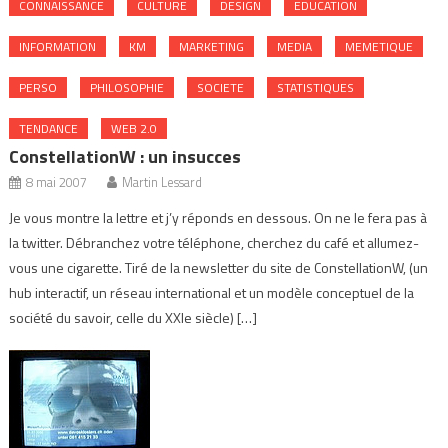
CONNAISSANCE
CULTURE
DESIGN
EDUCATION
INFORMATION
KM
MARKETING
MEDIA
MEMETIQUE
PERSO
PHILOSOPHIE
SOCIETE
STATISTIQUES
TENDANCE
WEB 2.0
ConstellationW : un insucces
8 mai 2007
Martin Lessard
Je vous montre la lettre et j’y réponds en dessous. On ne le fera pas à
la twitter. Débranchez votre téléphone, cherchez du café et allumez-
vous une cigarette. Tiré de la newsletter du site de ConstellationW, (un
hub interactif, un réseau international et un modèle conceptuel de la
société du savoir, celle du XXIe siècle) […]