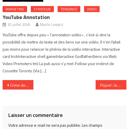
MARKETING
STRATEGIE
TENDANCE
VIDEO
YouTube Annotation
30 juillet 2008
Martin Lessard
YouTube offre depuis peu « l’annotation vidéo« , c’est-à-dire la
possibilité de mettre du texte et des liens sur une vidéo. Il n’en fallait
pas moins pour relancer le phénix de la vidéo interactive. Interactive
card trickInteractive shell gameInteractive Godfather(liens via Web
Video Promoters tm) La pub aussi s’y met :Follow your instinct de
Cossette Toronto (Via […]
Navigation
Crime de lèse-productivité
Popurl : les urls populaires percolent!
de
l’article
Laisser un commentaire
Votre adresse e-mail ne sera pas publiée.
Les champs