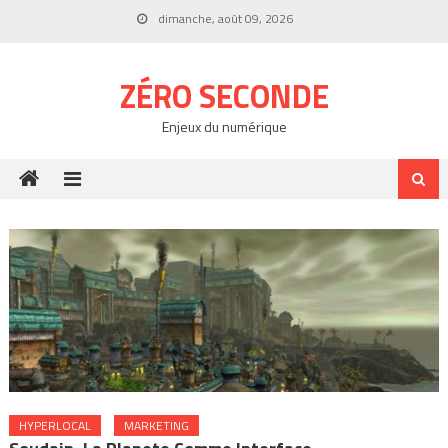
Skip
dimanche, août 09, 2026
to
content
ZÉRO SECONDE
Enjeux du numérique
HYPERLOCAL
MARKETING