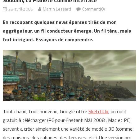
Soudain, La Planete Comme Interface
28 avril 2006
Martin Lessard
Comment(0)
En recoupant quelques news éparses tirés de mon
aggrégateur, un fil conducteur émerge. Un fil ténu, mais
fort intrigant. Essayons de comprendre.
Tout chaud, tout nouveau, Google offre
SketchUp
, un outil
gratuit à télécharger (
PC pour l’instant
MàJ 2008 : Mac et PC)
servant a créer simplement une variété de modèle 3D (comme
des maisons, des cabanes, des terrases, etc). Une version pro