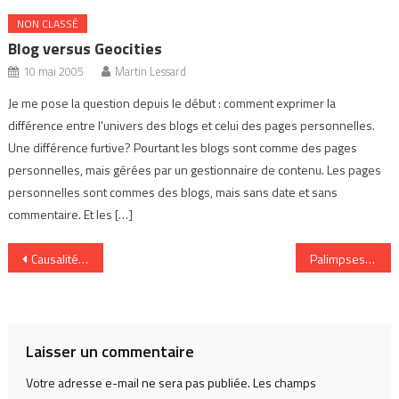
NON CLASSÉ
Blog versus Geocities
10 mai 2005
Martin Lessard
Je me pose la question depuis le début : comment exprimer la
différence entre l’univers des blogs et celui des pages personnelles.
Une différence furtive? Pourtant les blogs sont comme des pages
personnelles, mais gérées par un gestionnaire de contenu. Les pages
personnelles sont commes des blogs, mais sans date et sans
commentaire. Et les […]
Navigation
Causalité et interactions cognitives d’une idée
Palimpsesteries
de
l’article
Laisser un commentaire
Votre adresse e-mail ne sera pas publiée.
Les champs