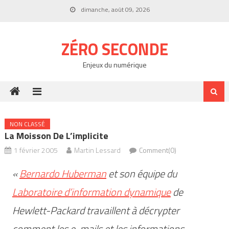
Skip
dimanche, août 09, 2026
to
content
ZÉRO SECONDE
Enjeux du numérique
NON CLASSÉ
La Moisson De L’implicite
1 février 2005
Martin Lessard
Comment(0)
«
Bernardo Huberman
et son équipe du
Laboratoire d’information dynamique
de
Hewlett-Packard travaillent à décrypter
comment les e-mails et les informations