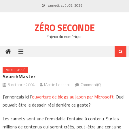
Skip
samedi, août 08, 2026
to
content
ZÉRO SECONDE
Enjeux du numérique
NON CLASSÉ
SearchMaster
5 octobre 2004
Martin Lessard
Comment(0)
J’annonçais ici l’
ouverture de blogs au japon par Microsoft
. Quel
pouvait être le dessein réel derrière ce geste?
Les carnets sont une formidable fontaine à contenu. Sur les
millions de contenus qui seront créés, peut-être une centaine