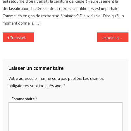
est retourné d’où il venait : la ceinture de Kuiper! Heureusement la
déclassification, basée sur des critères scientifiques,est impartiale.
Comme les engins de recherche. Vraiment? Dieux du ciel! Dire qu’à un
moment donné la […]
Navigation
Transludation
Le point aveugle des tests d’utilisabilité
de
l’article
Laisser un commentaire
Votre adresse e-mail ne sera pas publiée.
Les champs
obligatoires sont indiqués avec
*
Commentaire
*