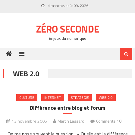
Skip
dimanche, août 09, 2026
to
content
ZÉRO SECONDE
Enjeux du numérique
WEB 2.0
CULTURE
INTERNET
STRATEGIE
WEB 2.0
Différence entre blog et forum
13 novembre 2005
Martin Lessard
Comments(10)
On me pose souvent la question : « Quelle est la différence