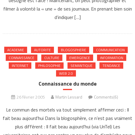
besogne est faite ! Maintenant, on peut photographier et
filmer à volonté la « une » de ses journaux. En prenant bien soin
d’indiquer […]
ACADEMIE
AUTORITE
BLOGOSPHERE
COMMUNICATION
CONNAISSANCE
CULTURE
EMERGENCE
INFORMATION
INTERNET
PHILOSOPHIE
SEMANTIQUE
TENDANCE
WEB 2.0
Connaissance du monde
26 février 2005
Martin Lessard
Comments(6)
Le commun des mortels va tout simplement affirmer ceci : Il
fait beau aujourd’hui Dans la blogosphère, ce n’est pas vraiment
plus différent : Il fait beau aujourd’hui (via UnTel) Les