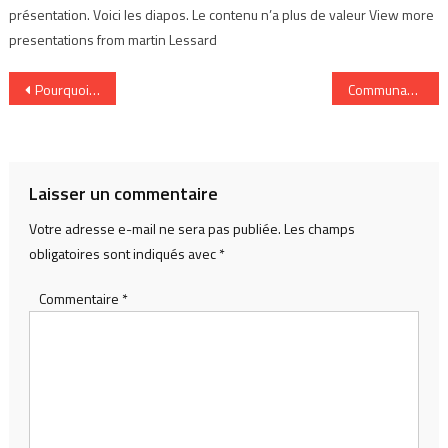
présentation. Voici les diapos. Le contenu n’a plus de valeur View more
presentations from martin Lessard
Navigation
Pourquoi partage-t-on des informations aux autres ? [1]
Communautés sociales & contenu média
de
l’article
Laisser un commentaire
Votre adresse e-mail ne sera pas publiée.
Les champs
obligatoires sont indiqués avec
*
Commentaire
*