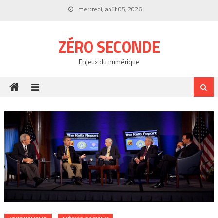
Skip
mercredi, août 05, 2026
to
content
ZÉRO SECONDE
Enjeux du numérique