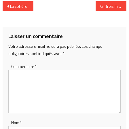
Navigation
La sphère
G+ trois mois après
de
l’article
Laisser un commentaire
Votre adresse e-mail ne sera pas publiée.
Les champs
obligatoires sont indiqués avec
*
Commentaire
*
Nom
*