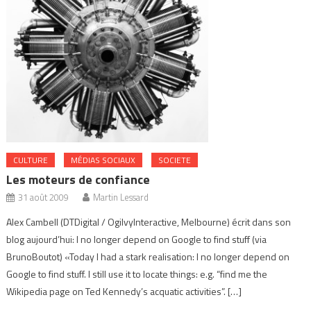
CULTURE
MÉDIAS SOCIAUX
SOCIETE
Les moteurs de confiance
31 août 2009
Martin Lessard
Alex Cambell (DTDigital / OgilvyInteractive, Melbourne) écrit dans son
blog aujourd’hui: I no longer depend on Google to find stuff (via
BrunoBoutot) «Today I had a stark realisation: I no longer depend on
Google to find stuff. I still use it to locate things: e.g. “find me the
Wikipedia page on Ted Kennedy’s acquatic activities”. […]