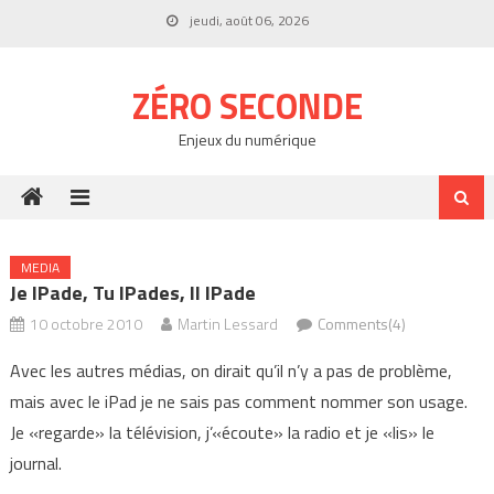
Skip
jeudi, août 06, 2026
to
content
ZÉRO SECONDE
Enjeux du numérique
MEDIA
Je IPade, Tu IPades, Il IPade
10 octobre 2010
Martin Lessard
Comments(4)
Avec les autres médias, on dirait qu’il n’y a pas de problème,
mais avec le iPad je ne sais pas comment nommer son usage.
Je «regarde» la télévision, j’«écoute» la radio et je «lis» le
journal.