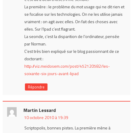
La première : le problème du mot usage qui ne dit rien et
se focalise sur les technologies. On ne les utilise jamais
vraiment : on agit avec elles. On fait des choses avec
elles. Sur l’Ipad c’est flagrant.
La seonde, c’est la disparition de l’ordinateur, pensée
par Norman.
C’est très bien expliqué sur le blog passionnant de ce
doctorant :
http://viz.meidosem.com/post/452120582/les-
soixante-six-jours-avant-lipad
Répondre
Martin Lessard
10 octobre 2010 à 19:39
Scriptopolis, bonnes pistes. La première mène à