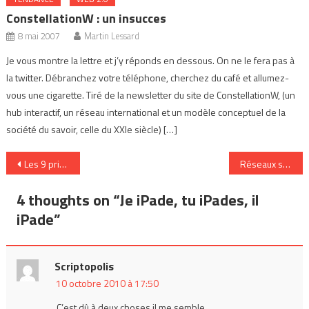
ConstellationW : un insucces
8 mai 2007
Martin Lessard
Je vous montre la lettre et j’y réponds en dessous. On ne le fera pas à
la twitter. Débranchez votre téléphone, cherchez du café et allumez-
vous une cigarette. Tiré de la newsletter du site de ConstellationW, (un
hub interactif, un réseau international et un modèle conceptuel de la
société du savoir, celle du XXIe siècle) […]
Navigation
Les 9 principes de l’accélération numérique
Réseaux sociaux et affaires
de
4 thoughts on “
Je iPade, tu iPades, il
l’article
iPade
”
Scriptopolis
10 octobre 2010 à 17:50
C’est dû à deux choses il me semble.