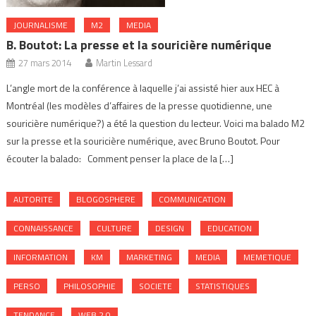
JOURNALISME
M2
MEDIA
B. Boutot: La presse et la souricière numérique
27 mars 2014
Martin Lessard
L’angle mort de la conférence à laquelle j’ai assisté hier aux HEC à
Montréal (les modèles d’affaires de la presse quotidienne, une
souricière numérique?) a été la question du lecteur. Voici ma balado M2
sur la presse et la souricière numérique, avec Bruno Boutot. Pour
écouter la balado: Comment penser la place de la […]
AUTORITE
BLOGOSPHERE
COMMUNICATION
CONNAISSANCE
CULTURE
DESIGN
EDUCATION
INFORMATION
KM
MARKETING
MEDIA
MEMETIQUE
PERSO
PHILOSOPHIE
SOCIETE
STATISTIQUES
TENDANCE
WEB 2.0