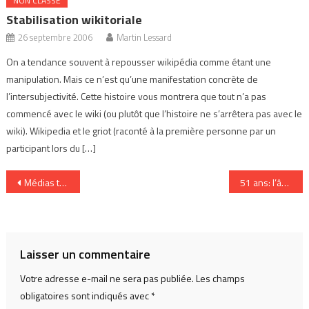
NON CLASSÉ
Stabilisation wikitoriale
26 septembre 2006
Martin Lessard
On a tendance souvent à repousser wikipédia comme étant une
manipulation. Mais ce n’est qu’une manifestation concrète de
l’intersubjectivité. Cette histoire vous montrera que tout n’a pas
commencé avec le wiki (ou plutôt que l’histoire ne s’arrêtera pas avec le
wiki). Wikipedia et le griot (raconté à la première personne par un
participant lors du […]
Navigation
Médias traditionnels vs Médias sociaux vs Médias citoyens
51 ans: l’âge moyen des téléspectateurs
de
l’article
Laisser un commentaire
Votre adresse e-mail ne sera pas publiée.
Les champs
obligatoires sont indiqués avec
*