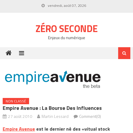
Skip
vendredi, août 07, 2026
to
content
ZÉRO SECONDE
Enjeux du numérique
NON CLASSÉ
Empire Avenue : La Bourse Des Influences
27 août 2010
Martin Lessard
Comment(0)
Empire Avenue
est le dernier né des «vitual stock