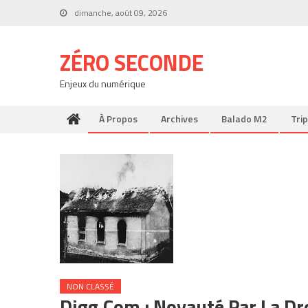
Skip
dimanche, août 09, 2026
to
content
ZÉRO SECONDE
Enjeux du numérique
À Propos
Archives
Balado M2
Trip
NON CLASSÉ
Digg.com : Noyauté Par La Dr