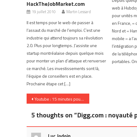
Depuis quelque
HackTheJobMarket.com
web à Hubdog,
19 juillet 2010
Martin Lessard
pour unités m
Il est temps pour le web de passer à
en France, « 
l’assaut du marché de l’emploi. C’est une
Nord et « Han
industrie qui attend toujours sa révolution
mobile » a l’
2.0. Plus pour longtemps. J’assiste une
l’intégration
startup montréalaise depuis quelque mois
de la télépho
pour monter un plan d’attaque et renverser
portables. On
ce marché. Les investissements sont là,
l’équipe de conseillers est en place.
Prochaine étape cet […]
Navigation
Youtube : 15 minutes pour tous les usagers
de
5 thoughts on “
Digg.com : noyauté p
l’article
Luc Jodoin