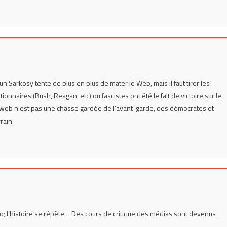
i un Sarkosy tente de plus en plus de mater le Web, mais il faut tirer les
aires (Bush, Reagan, etc) ou fascistes ont été le fait de victoire sur le
 web n’est pas une chasse gardée de l’avant-garde, des démocrates et
rain.
o; l’histoire se répète… Des cours de critique des médias sont devenus