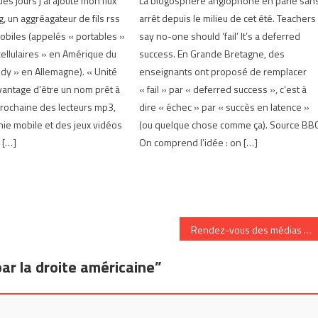
s jours j’ai ajouté mon flux
La blogosphère anglophone en parle san
 un aggréagateur de fils rss
arrêt depuis le milieu de cet été. Teachers
obiles (appelés « portables »
say no-one should ‘fail’ It’s a deferred
cellulaires » en Amérique du
success. En Grande Bretagne, des
dy » en Allemagne). « Unité
enseignants ont proposé de remplacer
avantage d’être un nom prêt à
« fail » par « deferred success », c’est à
 prochaine des lecteurs mp3,
dire « échec » par « succès en latence »
nie mobile et des jeux vidéos
(ou quelque chose comme ça). Source BB
 […]
On comprend l’idée : on […]
Rendez-vous des médias citoyens – 2e édition
ar la droite américaine
”