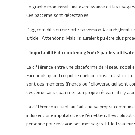
Le graphe montrerait une excroissance où les usager
Ces patterns sont détectables.
Digg.com dit vouloir sortir sa version 4 qui réglerait u
article). Attendons. Mais ils auraient pu être plus pro
L’imputabilité du contenu généré par les utilisat
La différence entre une plateforme de réseau social et
Facebook, quand on publie quelque chose, c’est notre p
sont des membres (friends ou followers), qui sont cons
système sans spammer son propre réseau –il n’y a aucu
La différence ici tient au fait que sa propre communa
induisent une imputabilité de l’émetteur. Il est plutôt 
personne pour recevoir ses messages. Et le fraudeur 