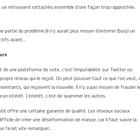
s se retrouvent rattachés ensemble d’une façon trop rapprochée.
ne partie du problème (il n’y aurait plus moyen d’enterrer (bury) un
actifs avant…
eurs
 de une plateforme de vote, c’est l’imputabilité: sur Twitter ou
ropre réseau qui le reçoit. On peut pousser tout ce que l’on veut, 
entants, qui reçoivent la nouvelle. Il n’y a pas moyen de frauder l
n intérêt. L’intérêt, c’est de spammer les autres.
uté offre une certaine garantie de qualité. Les réseaux sociaux
difficile de créer une désinformation de masse, car il faut suivre la
se ferait vite remarquer…