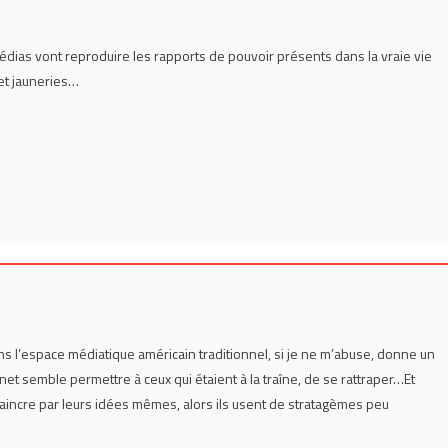
édias vont reproduire les rapports de pouvoir présents dans la vraie vie
 et jauneries…
ans l’espace médiatique américain traditionnel, si je ne m’abuse, donne un
net semble permettre à ceux qui étaient à la traîne, de se rattraper…Et
ncre par leurs idées mêmes, alors ils usent de stratagèmes peu