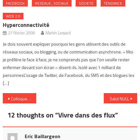
FACEBOOK
RESEAUX_SOCIAUX
SOCIETE
TENDANCE
WEB 2.0
Hyperconnectivité
27 février 2008
Martin Lessard
Je dois souvent expliquer pourquoi les gens utilisent des outils de
réseaux sociaux, ou blogging, ou de communication asynchrone. « Moi
je préfère le face à face, je ne comprends pas que l’on veuille rester
enfermer devant son écran » disent-ils. Isolé avec 1 milliard de
personnesL’usage de Twitter, de Facebook, du SMS et des blogues les
[…]
Navigation
Colloque «Le journal indépendant» diffusé sur Canal Savoir
Salut NULL
de
12 thoughts on “
Vivre dans des flux
”
l’article
Eric Baillargeon