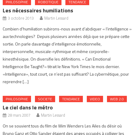
PHILOSOPHIE
ROBOTIQUE
TENDANCE
Les nécessaires humiliations
3 octobre 2013
Martin Lessard
Combien d’humiliation subirons-nous avant d’abdiquer « l’intelligence »
aux technologies? Depuis plusieurs années déjà que se prépare cette
sortie. On parle davantage d’intelligence émotionnelle,
interpersonnelle, musicale-rythmique et même corporelle-
kinesthésique. On diversifie les définitions. « Can Emotional
Intelligence Be Taught?» titrait le New York Times le mois dernier.
«Intelligence», tout court, ce n’est pas suffisant? La cybernétique, pour
reprendre […]
PHILOSOPHIE
SOCIETE
TENDANCE
VIDEO
WEB 2.0
Le ciel dans le métro
28 mars 2007
Martin Lessard
On se souvient tous du film de Wim Wenders Les Ailes du désir où
Bruno Ganz et Otto Sander étaient des anges occupés à colliger les