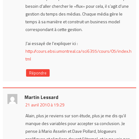
besoin d’aller chercher le «flux» pour cela, il s’agit d’une
gestion du temps des médias. Chaque média gère le
temps à sa manière et construit un business model
correspondant à cette gestion.
J’ai essayé de l’expliquer ici :
http://cours.ebsi.umontreal.ca/sci6355/cours/05/index.h
tml
Répondre
Martin Lessard
21 avril 2010 à 19:29
Alain, plus je reviens sur son étude, plus je me dis qu’il
manque des variables pour accepter sa conclusion. Je
pense à Mario Asselin et Dave Pollard, blogueurs
prolifiques et réguliers devant l’éternel, et je ne vois pas