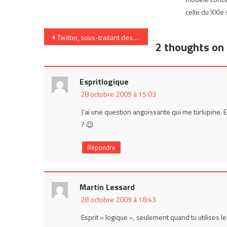
celle du XXIe 
Navigation
Twitter, sous-traitant des moteurs ?
2 thoughts on 
de
l’article
Espritlogique
28 octobre 2009 à 15:03
J’ai une question angoissante qui me turlupine. Es
? 😉
Répondre
Martin Lessard
28 octobre 2009 à 18:43
Esprit « logique », seulement quand tu utilises le