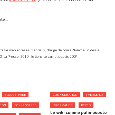
uite…
ratégie web et réseaux sociaux, chargé de cours. Nommé un des 8
 (La Presse, 2010). Je tiens ce carnet depuis 2004.
BLOGOSPHERE
COMMUNICATION
EMERGENCE
TION
CONNAISSANCE
INFORMATION
PERSO
Le wiki comme palimpseste