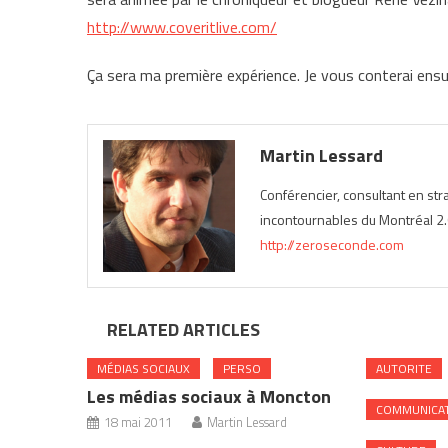
http://www.coveritlive.com/
Ça sera ma première expérience. Je vous conterai ens
Martin Lessard
Conférencier, consultant en st
incontournables du Montréal 2.0
http://zeroseconde.com
RELATED ARTICLES
MÉDIAS SOCIAUX
PERSO
AUTORITE
Les médias sociaux à Moncton
COMMUNICA
18 mai 2011
Martin Lessard