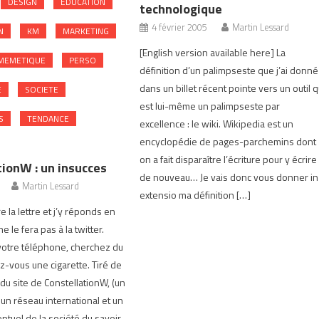
DESIGN
EDUCATION
technologique
4 février 2005
Martin Lessard
N
KM
MARKETING
[English version available here] La
MEMETIQUE
PERSO
définition d’un palimpseste que j’ai donné
dans un billet récent pointe vers un outil q
E
SOCIETE
est lui-même un palimpseste par
S
TENDANCE
excellence : le wiki. Wikipedia est un
encyclopédie de pages-parchemins dont
on a fait disparaître l’écriture pour y écrire
tionW : un insucces
de nouveau… Je vais donc vous donner in
Martin Lessard
extensio ma définition […]
 la lettre et j’y réponds en
 le fera pas à la twitter.
otre téléphone, cherchez du
ez-vous une cigarette. Tiré de
du site de ConstellationW, (un
, un réseau international et un
tuel de la société du savoir,