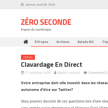
Skip
samedi, août 08, 2026
to
content
ZÉRO SECONDE
Enjeux du numérique
À Propos
Archives
Balado M2
Trip
PERSO
Clavardage En Direct
27 octobre 2009
Martin Lessard
Comments(2)
Votre entreprise doit-elle investir dans les résea
autonome d’être sur Twitter?
Vous pourrez discuter de ces questions lors d’une séan
sera animée par le chroniqueur et blogueur René Vézi