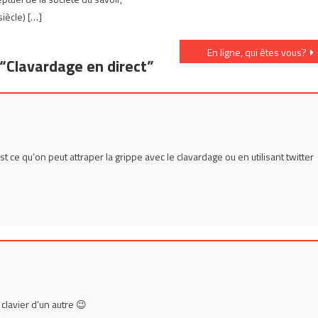
siècle) […]
En ligne, qui êtes vous?
“
Clavardage en direct
”
t ce qu’on peut attraper la grippe avec le clavardage ou en utilisant twitter
 clavier d’un autre 😉