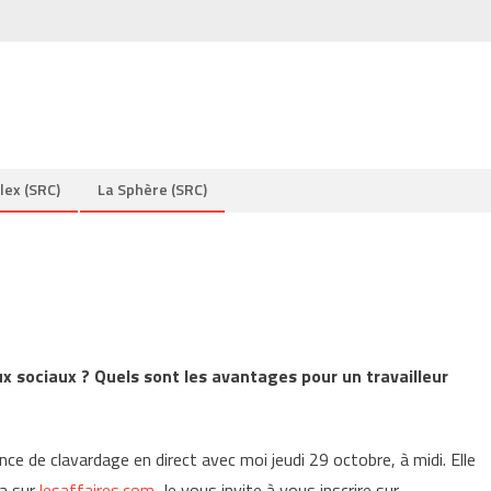
lex (SRC)
La Sphère (SRC)
ux sociaux ? Quels sont les avantages pour un travailleur
ce de clavardage en direct avec moi jeudi 29 octobre, à midi. Elle
na sur
lesaffaires.com
. Je vous invite à vous inscrire sur