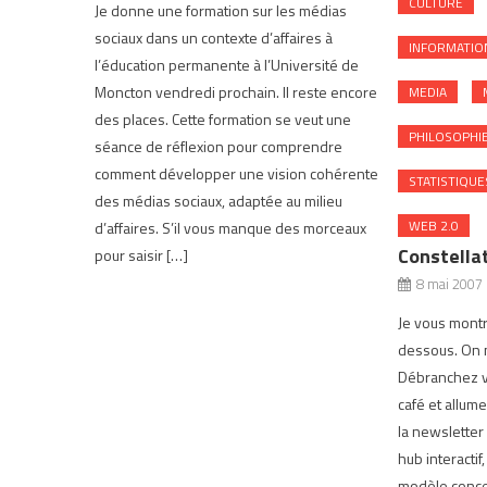
CULTURE
Je donne une formation sur les médias
sociaux dans un contexte d’affaires à
INFORMATIO
l’éducation permanente à l’Université de
Moncton vendredi prochain. Il reste encore
MEDIA
des places. Cette formation se veut une
PHILOSOPHI
séance de réflexion pour comprendre
comment développer une vision cohérente
STATISTIQUE
des médias sociaux, adaptée au milieu
WEB 2.0
d’affaires. S’il vous manque des morceaux
Constella
pour saisir […]
8 mai 2007
Je vous montre
dessous. On ne
Débranchez v
café et allum
la newsletter 
hub interactif
modèle concep