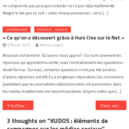
ne comprends pas pourquoi Linkedin ne l’a pas déjà implémenté.
Malgré le fait que ce soit « votre réseau personnel » (et si […]
JOURNALISME
RESEAUX_SOCIAUX
« Ce qu’on a découvert grâce à Huis Clos sur le Net »
6 février 2010
Martin Lessard
#huisclos est terminé. Qu’avons-nous appris? «Ce sont rarement les
réponses qui apportent la vérité, mais l’enchaînement des questions»
disait Pennac. Oui mais, certaines questions n’ont pas été posées,
d’autres réponses ont été il y a longtemps répondues.Ces conclusions
(partielles) que les journalistes (dé)cloisonnées ont parsemées dans
les médias traditionnels me laissent perplexe. Voyons celles que […]
Navigation
YouTube Annotation
Chine, censure, internet et Jeux olympiques : solution
de
3 thoughts on “
KUDOS : éléments de
l’article
campagnes sur les médias sociaux
”