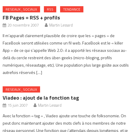
RESEAUX_SOCIAUX
RSS
TENDANCE
FB Pages = RSS + profils
20 novembre 2007
Martin Lessard
Il m’apparaît clairement plausible de croire que les « pages » de
FaceBook seront utilisées comme un fil web. FaceBook est le « killer
App » de ce qui s’appelle Web 2.0 : il a apporté les réseaux sociaux au-
delà du cercle restreint des über-geeks (micro-bloging, profils
numériques, réseautage, etc). Une population plus large goûte aux outils
autrefois réservés […]
RESEAUX_SOCIAUX
Viadeo : ajout de la fonction tag
15 juin 2007
Martin Lessard
Avec la fonction « tag » , Viadeo ajoute une touche de folksonomie. On
peut donc maintenant ajouter des mots clefs à nos membres de notre
réseau personnel. Une fonction que j’attendais depuis longtemps, et je