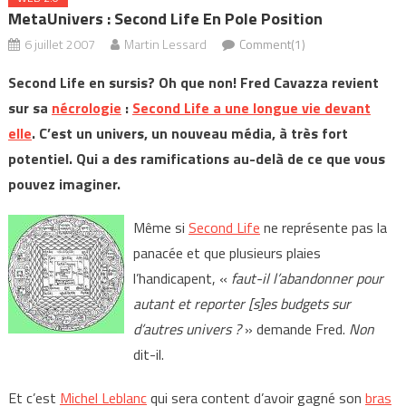
MetaUnivers : Second Life En Pole Position
6 juillet 2007
Martin Lessard
Comment(1)
Second Life en sursis? Oh que non! Fred Cavazza revient
sur sa
nécrologie
:
Second Life a une longue vie devant
elle
. C’est un univers, un nouveau média, à très fort
potentiel. Qui a des ramifications au-delà de ce que vous
pouvez imaginer.
Même si
Second Life
ne représente pas la
panacée et que plusieurs plaies
l’handicapent, «
faut-il l’abandonner pour
autant et reporter [s]es budgets sur
d’autres univers ?
» demande Fred.
Non
dit-il.
Et c’est
Michel Leblanc
qui sera content d’avoir gagné son
bras