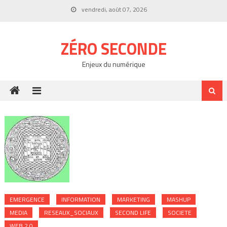
Skip
vendredi, août 07, 2026
to
content
ZÉRO SECONDE
Enjeux du numérique
EMERGENCE
INFORMATION
MARKETING
MASHUP
MEDIA
RESEAUX_SOCIAUX
SECOND LIFE
SOCIETE
WEB 2.0