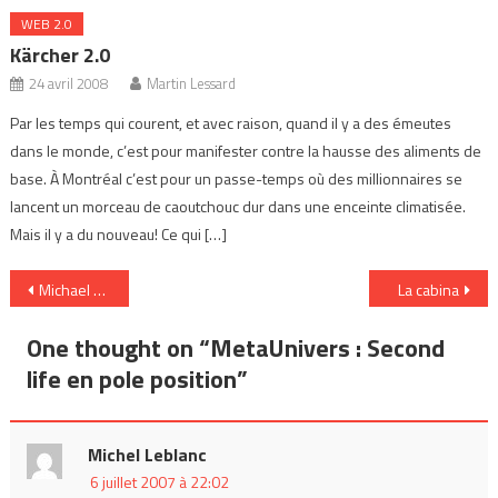
WEB 2.0
Kärcher 2.0
24 avril 2008
Martin Lessard
Par les temps qui courent, et avec raison, quand il y a des émeutes
dans le monde, c’est pour manifester contre la hausse des aliments de
base. À Montréal c’est pour un passe-temps où des millionnaires se
lancent un morceau de caoutchouc dur dans une enceinte climatisée.
Mais il y a du nouveau! Ce qui […]
Navigation
Michael Geist -The taming of World « Wild » Web
La cabina
de
One thought on “
MetaUnivers : Second
l’article
life en pole position
”
Michel Leblanc
6 juillet 2007 à 22:02