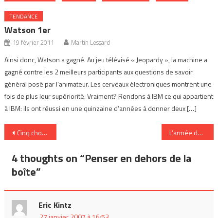
TENDANCE
Watson 1er
19 février 2011
Martin Lessard
Ainsi donc, Watson a gagné. Au jeu télévisé « Jeopardy », la machine a
gagné contre les 2 meilleurs participants aux questions de savoir
général posé par l’animateur. Les cerveaux électroniques montrent une
fois de plus leur supériorité. Vraiment? Rendons à IBM ce qui appartient
à IBM: ils ont réussi en une quinzaine d’années à donner deux […]
Navigation
Cinq choses que vous ne savez pas sur moi…
L’armée des 1%
de
4 thoughts on “
Penser en dehors de la
l’article
boîte
”
Eric Kintz
27 janvier 2007 à 16:53