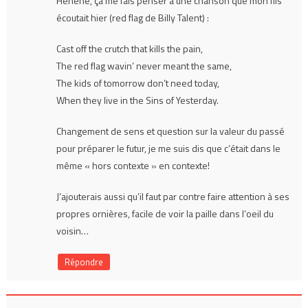
Hehehe, ça me fais penser à une chanson que mon fils
écoutait hier (red flag de Billy Talent) :
Cast off the crutch that kills the pain,
The red flag wavin’ never meant the same,
The kids of tomorrow don’t need today,
When they live in the Sins of Yesterday.
Changement de sens et question sur la valeur du passé
pour préparer le futur, je me suis dis que c’était dans le
même « hors contexte » en contexte!
J’ajouterais aussi qu’il faut par contre faire attention à ses
propres ornières, facile de voir la paille dans l’oeil du
voisin…
Répondre