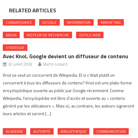
RELATED ARTICLES
CONNAISSANCE
GOOGLE
INFORMATION
MARKETING
MEDIA
MOTEUR DE RECHERCHE
OUTILS WEB
STRATEGIE
Avec Knol, Google devient un diffuseur de contenu
30 juillet 2008
Martin Lessard
Knol se veut un concurrent de Wikipedia. Et si c’était plutôt un
concurrent à tous les diffuseurs de contenu? Knol est une plate-forme
encyclopédique ouverte au public par Google récemment. Comme
Wikipedia, l’encyclopédie est libre d’accès et ouverte au « contenu
généré par les utilisateurs ». Mais ici, au contraire, les auteurs signeront
leurs articles et seront […]
ACADEMIE
AUTORITE
BIBLIOTHEQUE
COMMUNICATION