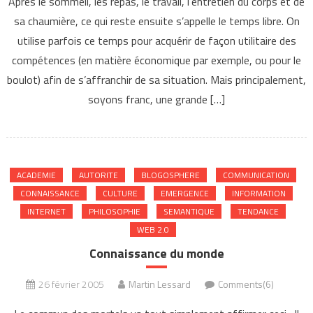
Après le sommeil, les repas, le travail, l’entretien du corps et de
sa chaumière, ce qui reste ensuite s’appelle le temps libre. On
utilise parfois ce temps pour acquérir de façon utilitaire des
compétences (en matière économique par exemple, ou pour le
boulot) afin de s’affranchir de sa situation. Mais principalement,
soyons franc, une grande […]
ACADEMIE
AUTORITE
BLOGOSPHERE
COMMUNICATION
CONNAISSANCE
CULTURE
EMERGENCE
INFORMATION
INTERNET
PHILOSOPHIE
SEMANTIQUE
TENDANCE
WEB 2.0
Connaissance du monde
26 février 2005
Martin Lessard
Comments(6)