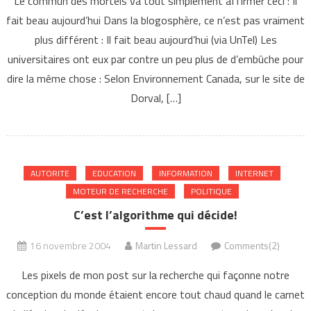
Le commun des mortels va tout simplement affirmer ceci : Il
fait beau aujourd’hui Dans la blogosphère, ce n’est pas vraiment
plus différent : Il fait beau aujourd’hui (via UnTel) Les
universitaires ont eux par contre un peu plus de d’embûche pour
dire la même chose : Selon Environnement Canada, sur le site de
Dorval, […]
AUTORITE
EDUCATION
INFORMATION
INTERNET
MOTEUR DE RECHERCHE
POLITIQUE
C’est l’algorithme qui décide!
16 novembre 2004
Martin Lessard
Comments(2)
Les pixels de mon post sur la recherche qui façonne notre
conception du monde étaient encore tout chaud quand le carnet