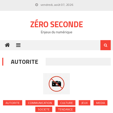
Skip
vendredi, août 07, 2026
to
content
ZÉRO SECONDE
Enjeux du numérique
AUTORITE
AUTORITE
COMMUNICATION
CULTURE
JEUX
MEDIA
SOCIETE
TENDANCE