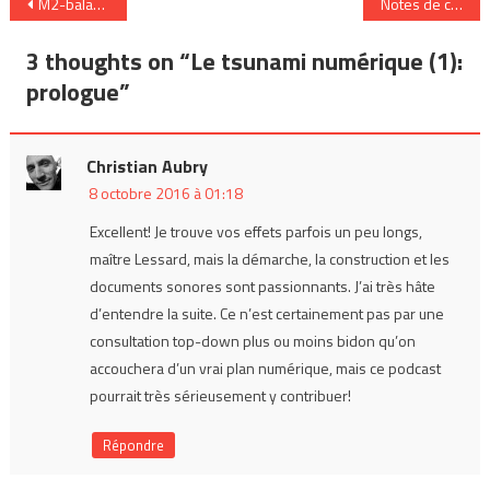
Navigation
M2-balado : saison 4
Notes de chantiers
de
3 thoughts on “
Le tsunami numérique (1):
l’article
prologue
”
Christian Aubry
8 octobre 2016 à 01:18
Excellent! Je trouve vos effets parfois un peu longs,
maître Lessard, mais la démarche, la construction et les
documents sonores sont passionnants. J’ai très hâte
d’entendre la suite. Ce n’est certainement pas par une
consultation top-down plus ou moins bidon qu’on
accouchera d’un vrai plan numérique, mais ce podcast
pourrait très sérieusement y contribuer!
Répondre